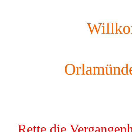
Willk
Orlamünde
Rette die Vergangenh