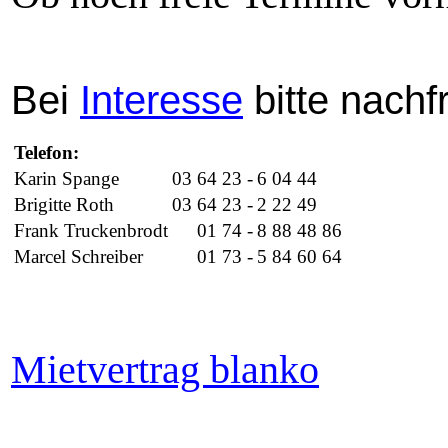
Bei
Interesse
bitte nachf
Telefon:
Karin Spange
03 64 23 -
6 04 44
Brigitte Roth
03 64 23 -
2 22 49
Frank Truckenbrodt
01 74 -
8 88 48 86
Marcel Schreiber
01 73 -
5 84 60 64
Mietvertrag blanko